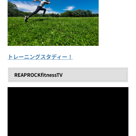
トレーニングスタディー！
REAPROCKfitnessTV
動
画
プ
レ
ー
ヤ
ー