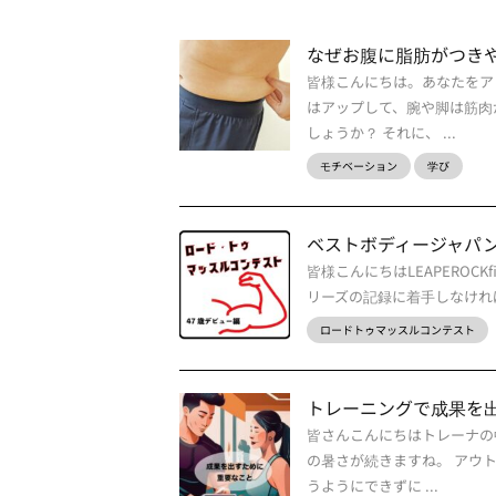
なぜお腹に脂肪がつき
皆様こんにちは。あなたをア
はアップして、腕や脚は筋肉
しょうか？ それに、 ...
モチベーション
学び
ベストボディージャパン
皆様こんにちはLEAPEROCK
リーズの記録に着手しなければ
ロードトゥマッスルコンテスト
トレーニングで成果を
皆さんこんにちはトレーナの
の暑さが続きますね。 アウ
うようにできずに ...