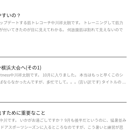
やすいの？
ップデートする筋トレコーチ中川祥太朗です。 トレーニングして筋力
が付いてきたのが目に見えてわかる。 何故腹筋は割れて見えないので
横浜大会へ(その1)
fitness中川祥太朗です。 10月に入りました。 本当はもっと早くこのシ
ならなかったんですが、多忙でして。。。(言い訳です) タイトルの ...
出すために重要なこと
中川です。 いかがお過ごしですか？ 9月も後半だというのに、猛暑並み
トドアスポーツシーズンに入るところなのですが、こう暑いと練習が思