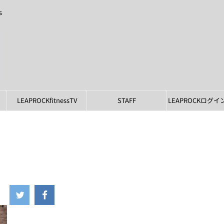
s
LEAPROCKfitnessTV
STAFF
LEAPROCKログ