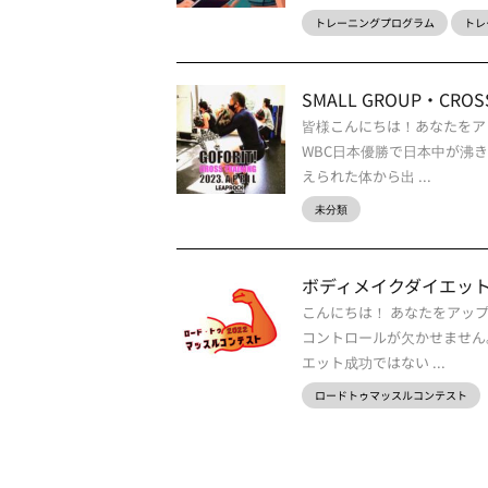
トレーニングプログラム
トレ
SMALL GROUP・CROSS T
皆様こんにちは！あなたをア
WBC日本優勝で日本中が沸
えられた体から出 ...
未分類
ボディメイクダイエッ
こんにちは！ あなたをアッ
コントロールが欠かせません
エット成功ではない ...
ロードトゥマッスルコンテスト