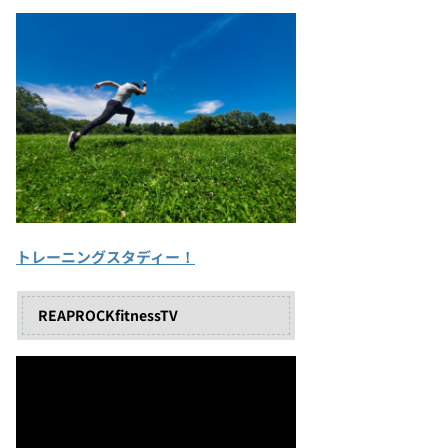
トレーニングスタディー！
REAPROCKfitnessTV
動
画
プ
レ