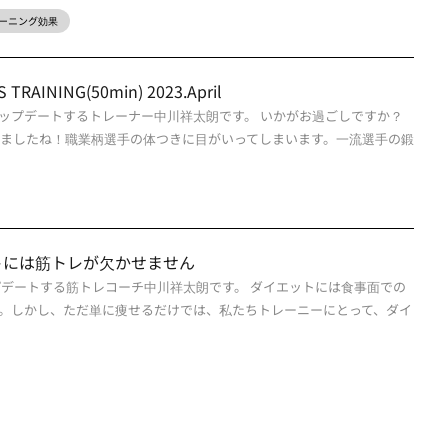
ーニング効果
RAINING(50min) 2023.April
ップデートするトレーナー中川祥太朗です。 いかがお過ごしですか？
きましたね！職業柄選手の体つきに目がいってしまいます。一流選手の鍛
トには筋トレが欠かせません
プデートする筋トレコーチ中川祥太朗です。 ダイエットには食事面での
。しかし、ただ単に痩せるだけでは、私たちトレーニーにとって、ダイ