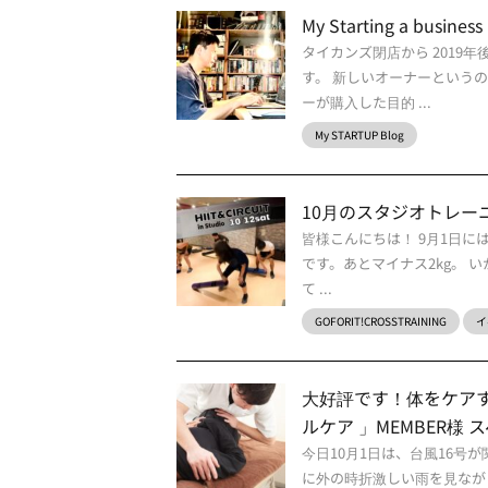
My Starting a busine
タイカンズ閉店から 201
す。 新しいオーナーという
ーが購入した目的 ...
My STARTUP Blog
10月のスタジオトレーニング
皆様こんにちは！ 9月1日に
です。あとマイナス2kg。 
て ...
GOFORIT!CROSSTRAINING
イ
大好評です！体をケアする
ルケア 」MEMBER様 
今日10月1日は、台風16号
に外の時折激しい雨を見なが