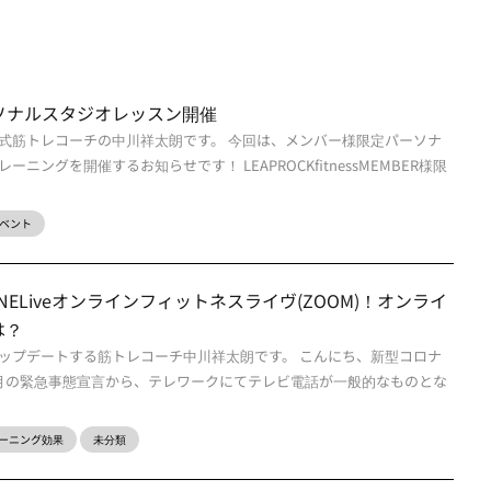
ssパーソナルスタジオレッスン開催
式筋トレコーチの中川祥太朗です。 今回は、メンバー様限定パーソナ
ニングを開催するお知らせです！ LEAPROCKfitnessMEMBER様限
ベント
sONLINELiveオンラインフィットネスライヴ(ZOOM)！オンライ
は？
ップデートする筋トレコーチ中川祥太朗です。 こんにち、新型コロナ
月の緊急事態宣言から、テレワークにてテレビ電話が一般的なものとな
ーニング効果
未分類