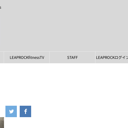
s
LEAPROCKfitnessTV
STAFF
LEAPROCKログ