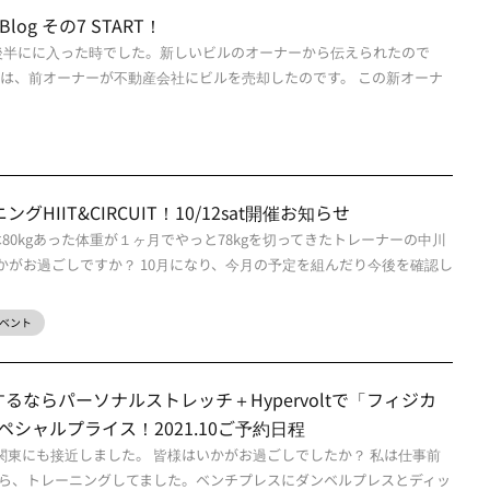
ss Blog その7 START！
9年後半にに入った時でした。新しいビルのオーナーから伝えられたので
のは、前オーナーが不動産会社にビルを売却したのです。 この新オーナ
HIIT&CIRCUIT！10/12sat開催お知らせ
は80kgあった体重が１ヶ月でやっと78kgを切ってきたトレーナーの中川
いかがお過ごしですか？ 10月になり、今月の予定を組んだり今後を確認し
ベント
ならパーソナルストレッチ＋Hypervoltで「フィジカ
スペシャルプライス！2021.10ご予約日程
が関東にも接近しました。 皆様はいかがお過ごしでしたか？ 私は仕事前
ら、トレーニングしてました。ベンチプレスにダンベルプレスとディッ