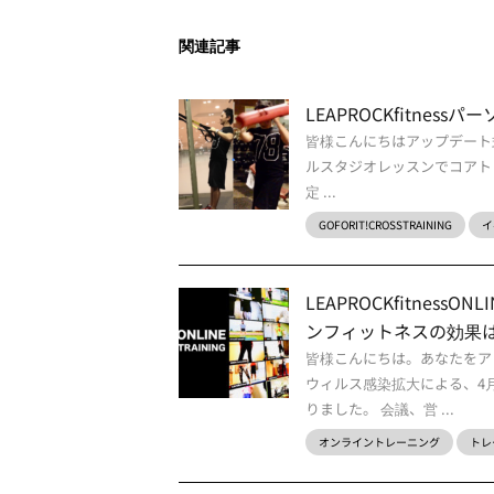
関連記事
LEAPROCKfitne
皆様こんにちはアップデート
ルスタジオレッスンでコアトレー
定 ...
GOFORIT!CROSSTRAINING
イ
LEAPROCKfitnes
ンフィットネスの効果
皆様こんにちは。あなたをア
ウィルス感染拡大による、4
りました。 会議、営 ...
オンライントレーニング
トレ