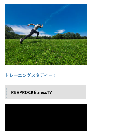
トレーニングスタディー！
REAPROCKfitnessTV
動
画
プ
レ