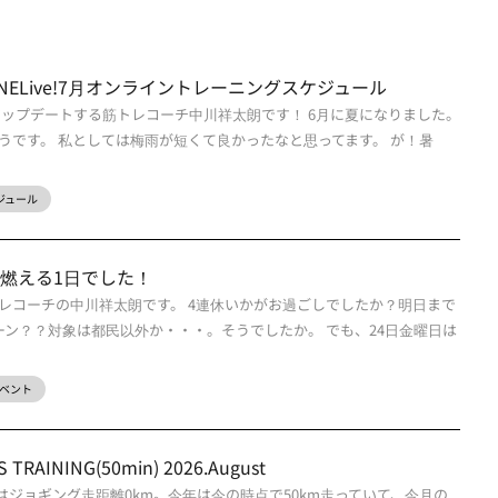
sONLINELive!7月オンライントレーニングスケジュール
アップデートする筋トレコーチ中川祥太朗です！ 6月に夏になりました。
うです。 私としては梅雨が短くて良かったなと思ってます。 が！暑
スケジュール
は燃える1日でした！
レコーチの中川祥太朗です。 4連休いかがお過ごしでしたか？明日まで
ンペーン？？対象は都民以外か・・・。そうでしたか。 でも、24日金曜日は
ベント
TRAINING(50min) 2026.August
はジョギング走距離0km。今年は今の時点で50km走っていて、今月の