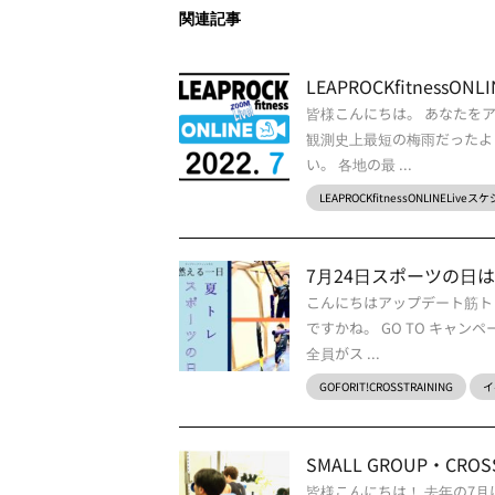
関連記事
LEAPROCKfitnes
皆様こんにちは。 あなたを
観測史上最短の梅雨だったよ
い。 各地の最 ...
LEAPROCKfitnessONLINELive
7月24日スポーツの日
こんにちはアップデート筋ト
ですかね。 GO TO キャ
全員がス ...
GOFORIT!CROSSTRAINING
イ
SMALL GROUP・CROSS 
皆様こんにちは！ 去年の7月