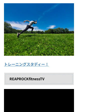
トレーニングスタディー！
REAPROCKfitnessTV
動
画
プ
レ