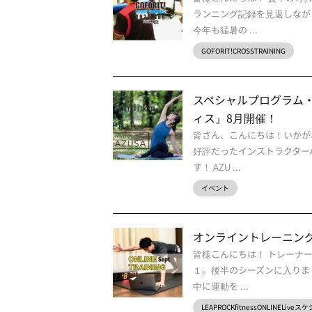
ランニング記録を見返しなが
今年も猛暑の ...
GOFORIT!CROSSTRAINING
スペシャルプログラム・
ィス』8月開催！
皆さん、こんにちは！いかが
好評だったインストラクターA
す！ AZU ...
イベント
オンライントレーニング
皆様こんにちは！ トレーナー
１。後半のシーズンに入りま
中に運動を ...
LEAPROCKfitnessONLINELive