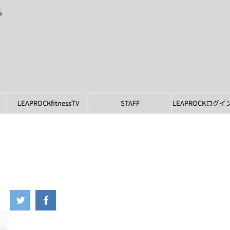
s
LEAPROCKfitnessTV
STAFF
LEAPROCKログ