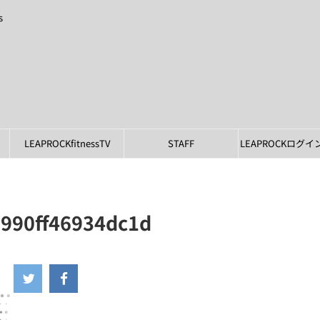
s
LEAPROCKfitnessTV
STAFF
LEAPROCKログ
990ff46934dc1d