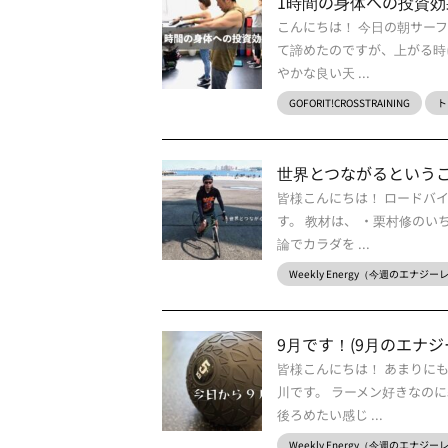
1時間の身体への投資効
こんにちは！ 今日の朝サーフ
て諦めたのですが、上がる時
やかな良い天 ...
GOFORIT!CROSSTRAINING
ト
世界とつながるという
皆様こんにちは！ ロードバ
す。 教材は、 ・栗村修のい
論でカラダを ...
Weekly Energy（今週のエナジ
9月です！(9月のエナジ
皆様こんにちは！ あまりに
川です。 ラーメン好きなの
後ろめたい感じ ...
Weekly Energy（今週のエナジ