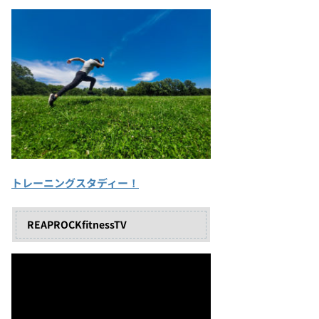
トレーニングスタディー！
REAPROCKfitnessTV
動
画
プ
レ