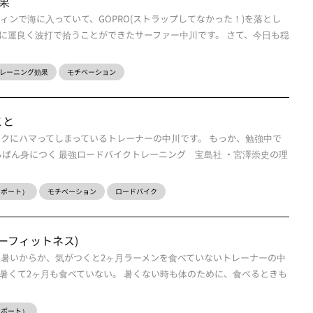
果
ィンで海に入っていて、GOPRO(ストラップしてなかった！)を落とし
に運良く波打で拾うことができたサーファー中川です。 さて、今日も穏
レーニング効果
モチベーション
こと
イクにハマってしまっているトレーナーの中川です。 もっか、勉強中で
ちばん身につく 最強ロードバイクトレーニング 宝島社 ・宮澤崇史の理
ーレポート）
モチベーション
ロードバイク
ーフィットネス)
も暑いからか、気がつくと2ヶ月ラーメンを食べていないトレーナーの中
に暑くて2ヶ月も食べていない。 暑くない時も体のために、食べるときも
ーレポート）