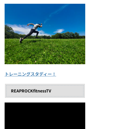
トレーニングスタディー！
REAPROCKfitnessTV
動
画
プ
レ