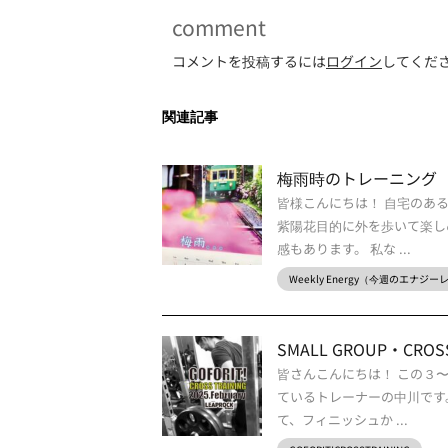
comment
コメントを投稿するには
ログイン
してくだ
関連記事
梅雨時のトレーニング
皆様こんにちは！ 自宅のあ
紫陽花目的に外を歩いて楽し
感もあります。 私な ...
Weekly Energy（今週のエナジ
SMALL GROUP・CROSS 
皆さんこんにちは！ この３
ているトレーナーの中川です
て、フィニッシュか ...