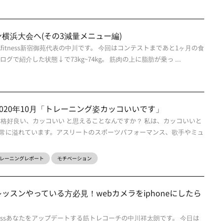
横浜大会へ(その3減量メニュー編)
CKfitness新宿御苑代表の中川です。 今回はコンテストまであと1ヶ月の食
グで紹介した状態↓で73kg~74kg。 筋肉の上に脂肪が乗っ ...
020年10月「トレーニング姿カッコいいです」
、格好良い、カッコいい と思えることなんですか？ 私は、カッコいいと
常に溢れています。アスリートのスポーツパフォーマンス、歌手やミュ
レーニングレポート
モチベーション
ッスンやっている方必見！webカメラをiphoneにしたら
！
itnessあなたをアップデートする筋トレコーチの中川祥太朗です。 今日は