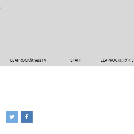
s
LEAPROCKfitnessTV
STAFF
LEAPROCKログ