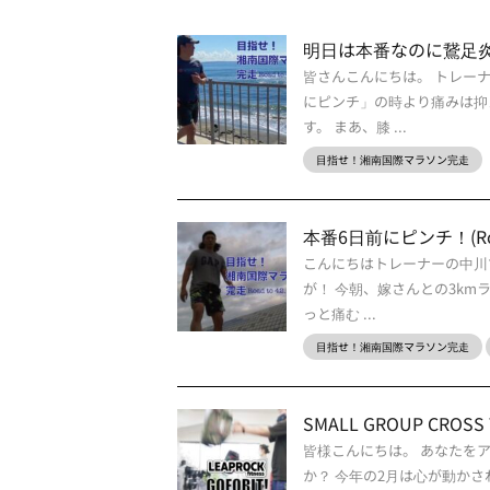
明日は本番なのに鵞足炎発症(
皆さんこんにちは。 トレーナ
にピンチ」の時より痛みは抑
す。 まあ、膝 ...
目指せ！湘南国際マラソン完走
本番6日前にピンチ！(Road 
こんにちはトレーナーの中川
が！ 今朝、嫁さんとの3km
っと痛む ...
目指せ！湘南国際マラソン完走
SMALL GROUP CROSS 
皆様こんにちは。 あなたを
か？ 今年の2月は心が動か