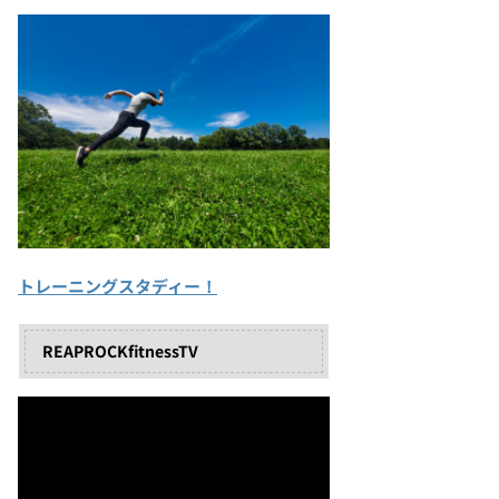
トレーニングスタディー！
REAPROCKfitnessTV
動
画
プ
レ