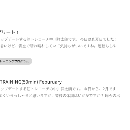
プリート！
アップデートする筋トレコーチ中川祥太朗です。 今日は真夏日でした！
 暑いけど、青空で晴れ晴れしていて気持ちがいいですね。運動もしや
レーニングプログラム
RAINING(50min) Feburuary
アップデートする筋トレコーチの中川祥太朗です。 今日から、2月です
も多くいらっしゃると思いますが、皆様の体調はいかがですか？ 昨今の出