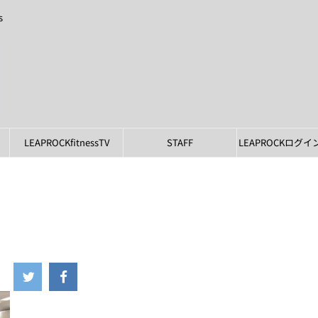
s
LEAPROCKfitnessTV
STAFF
LEAPROCKログ