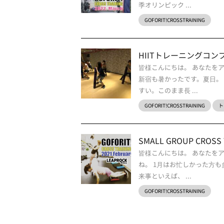
季オリンピック ...
GOFORIT!CROSSTRAINING
HIITトレーニングコン
皆様こんにちは。 あなたを
新宿も暑かったです。夏日。
すい。このまま長 ...
GOFORIT!CROSSTRAINING
ト
SMALL GROUP CROSS T
皆様こんにちは。 あなたを
ね。 1月はお忙しかった方
来事といえば、 ...
GOFORIT!CROSSTRAINING