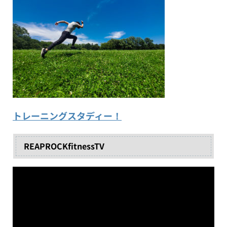
トレーニングスタディー！
REAPROCKfitnessTV
動
画
プ
レ
ー