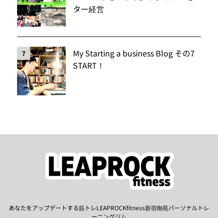
ター経営
My Starting a business Blog その7
7
START！
あなたをアップデートする筋トレLEAPROCKfitness新宿御苑パーソナルトレ
ーニングジム