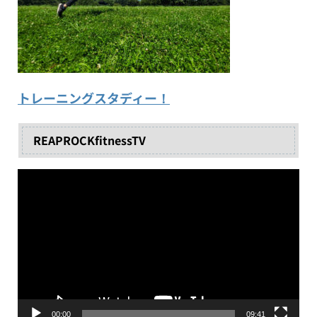
トレーニングスタディー！
REAPROCKfitnessTV
動
画
プ
レ
ー
ヤ
ー
00:00
09:41