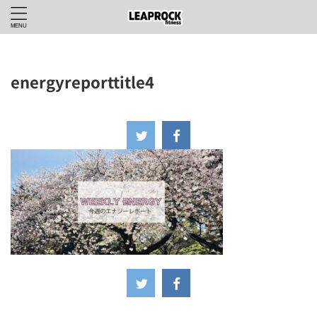
energyreporttitle4
2025年4月18日
-