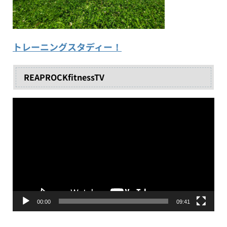
トレーニングスタディー！
REAPROCKfitnessTV
動
画
プ
レ
ー
ヤ
ー
00:00
09:41