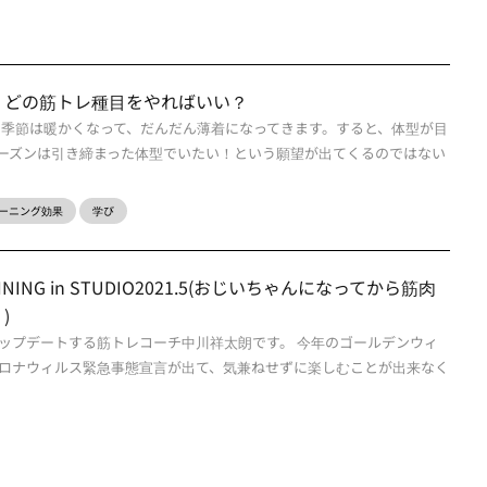
、どの筋トレ種目をやればいい？
の季節は暖かくなって、だんだん薄着になってきます。すると、体型が目
ーズンは引き締まった体型でいたい！という願望が出てくるのではない
ーニング効果
学び
TRAINING in STUDIO2021.5(おじいちゃんになってから筋肉
)
ップデートする筋トレコーチ中川祥太朗です。 今年のゴールデンウィ
ロナウィルス緊急事態宣言が出て、気兼ねせずに楽しむことが出来なく