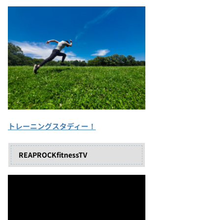
トレーニングスタディー！
REAPROCKfitnessTV
動
画
プ
レ