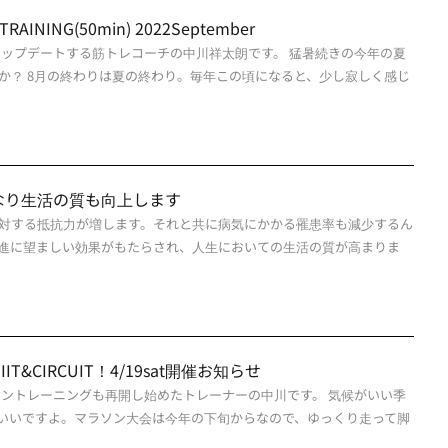
TRAINING(50min) 2022September
アップデートする筋トレコーチの中川祥太朗です。 猛暑続きの今年の夏
か？ 8月の終わりは夏の終わり。毎年この頃になると、少し寂しく感じ
なり生活の質も向上します
対する抵抗力が増します。それと共に病気にかかる罹患率も減少するん
進に望ましい効果がもたらされ、人生においての生活の質が高まりま
&CIRCUIT！4/19sat開催お知らせ
ラントレーニングも再開し始めたトレーナーの中川です。 気候がいい季
いいですよ。マラソン大会は今年の下旬からなので、ゆっくり走って脚