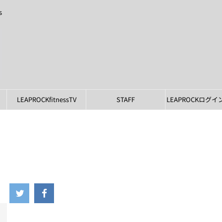
s
LEAPROCKfitnessTV
STAFF
LEAPROCKログ