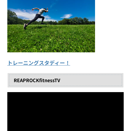
トレーニングスタディー！
REAPROCKfitnessTV
動
画
プ
レ
ー