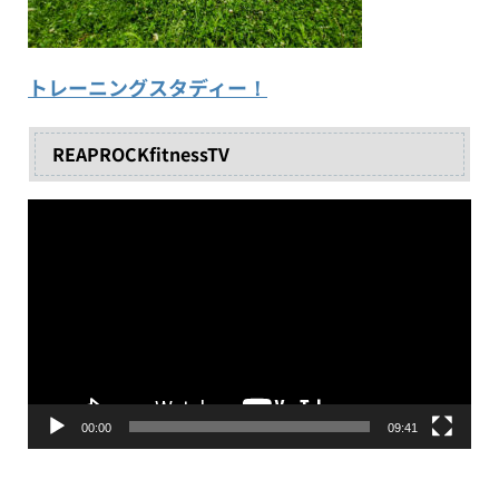
トレーニングスタディー！
REAPROCKfitnessTV
動
画
プ
レ
ー
ヤ
ー
00:00
09:41