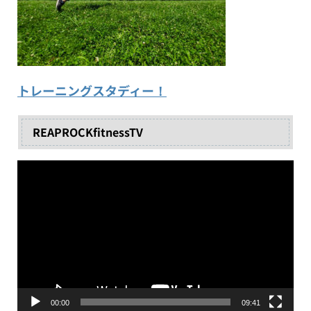
トレーニングスタディー！
REAPROCKfitnessTV
動
画
プ
レ
ー
ヤ
ー
00:00
09:41