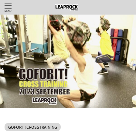
LEAPROCKfitnessWEBHOME
>
GOFORIT!CROSSTRAINING
>
GOFORIT!CROSSTRAINING