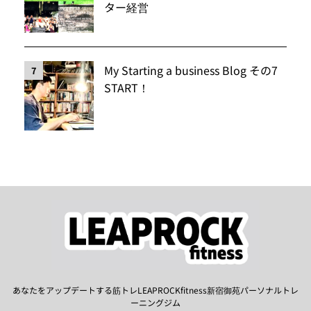
ター経営
My Starting a business Blog その7
7
START！
あなたをアップデートする筋トレLEAPROCKfitness新宿御苑パーソナルトレ
ーニングジム