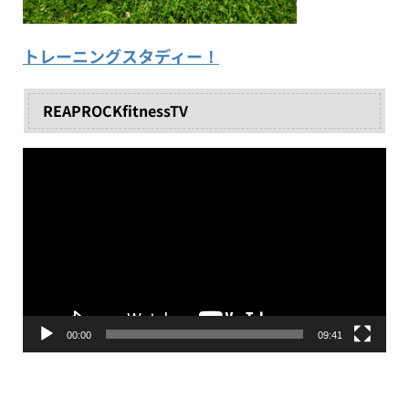
トレーニングスタディー！
REAPROCKfitnessTV
動
画
プ
レ
ー
ヤ
ー
00:00
09:41