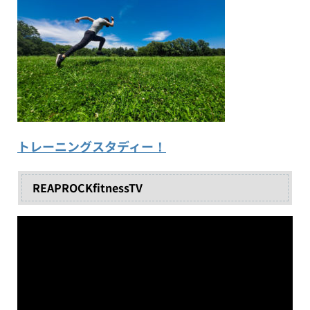
トレーニングスタディー！
REAPROCKfitnessTV
動
画
プ
レ
ー
ヤ