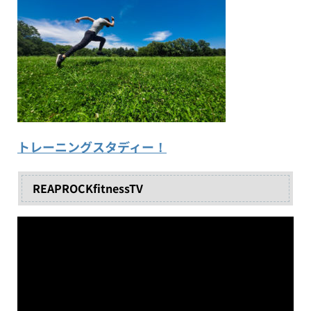
トレーニングスタディー！
REAPROCKfitnessTV
動
画
プ
レ
ー
ヤ