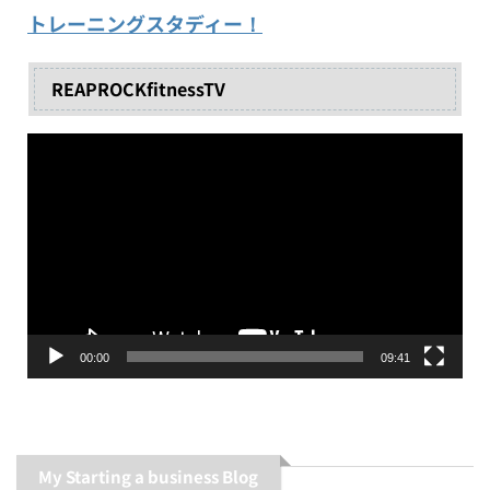
トレーニングスタディー！
REAPROCKfitnessTV
動
画
プ
レ
ー
ヤ
ー
00:00
09:41
My Starting a business Blog