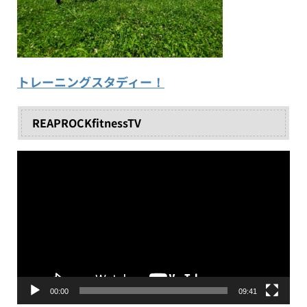
トレーニングスタディー！
REAPROCKfitnessTV
動
画
プ
レ
ー
ヤ
ー
00:00
09:41