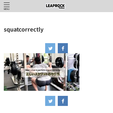
squatcorrectly
2024年8月26日
-