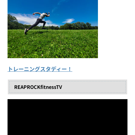
トレーニングスタディー！
REAPROCKfitnessTV
動
画
プ
レ
ー