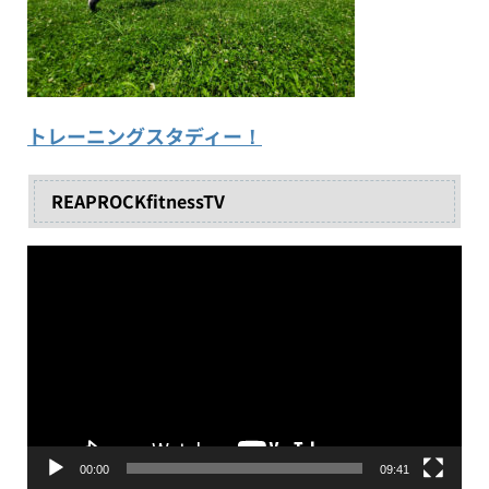
トレーニングスタディー！
REAPROCKfitnessTV
動
画
プ
レ
ー
ヤ
ー
00:00
09:41