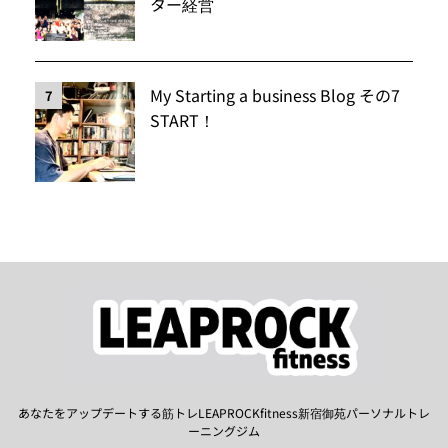
ター経営
My Starting a business Blog その7
7
START！
あなたをアップデートする筋トレLEAPROCKfitness新宿御苑パーソナルトレ
ーニングジム