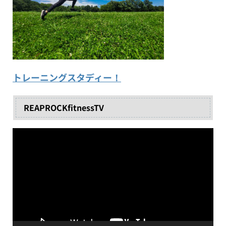
トレーニングスタディー！
REAPROCKfitnessTV
動
画
プ
レ
ー
ヤ
ー