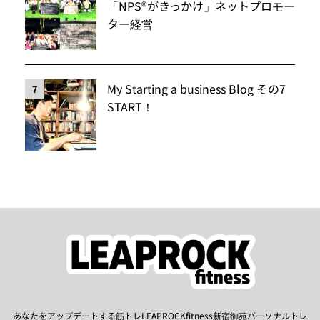
「NPS®️がきっかけ」ネットプロモー
ター経営
My Starting a business Blog その7
7
START！
あなたをアップデートする筋トレLEAPROCKfitness新宿御苑パーソナルトレ