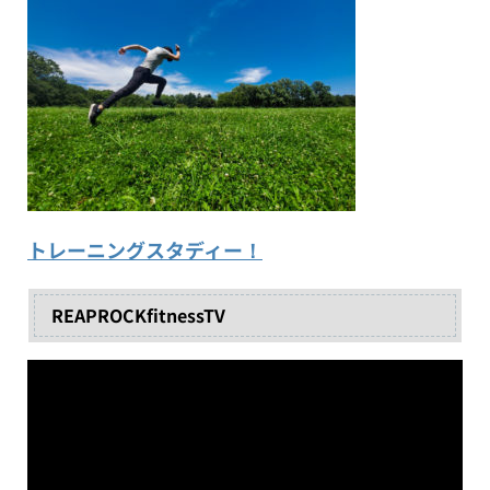
トレーニングスタディー！
REAPROCKfitnessTV
動
画
プ
レ
ー