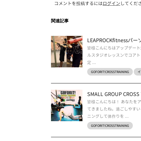
コメントを投稿するには
ログイン
してくだ
関連記事
LEAPROCKfitne
皆様こんにちはアップデート
ルスタジオレッスンでコアトレー
定 ...
GOFORIT!CROSSTRAINING
イ
SMALL GROUP CROSS T
皆様こんにちは！ あなたを
てきましたね。過ごしやすい
ニングして体作りを ...
GOFORIT!CROSSTRAINING