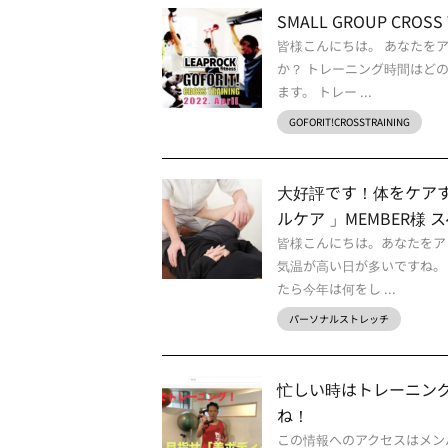
SMALL GROUP CROSS T
皆様こんにちは。 あなたを
か？ トレーニング時間はど
ます。 トレー ...
GOFORIT!CROSSTRAINING
大好評です！体をケアする
ルケア 」MEMBER様 
皆様こんにちは。あなたをア
気温が高い日が多いですね。
たら今年は何をし ...
パーソナルストレッチ
忙しい時はトレーニング
ね！
この情報へのアクセスはメン