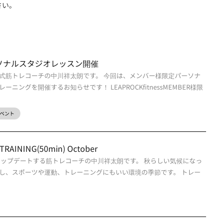
さい。
ssパーソナルスタジオレッスン開催
式筋トレコーチの中川祥太朗です。 今回は、メンバー様限定パーソナ
ニングを開催するお知らせです！ LEAPROCKfitnessMEMBER様限
ベント
RAINING(50min) October
アップデートする筋トレコーチの中川祥太朗です。 秋らしい気候になっ
し、スポーツや運動、トレーニングにもいい環境の季節です。 トレー