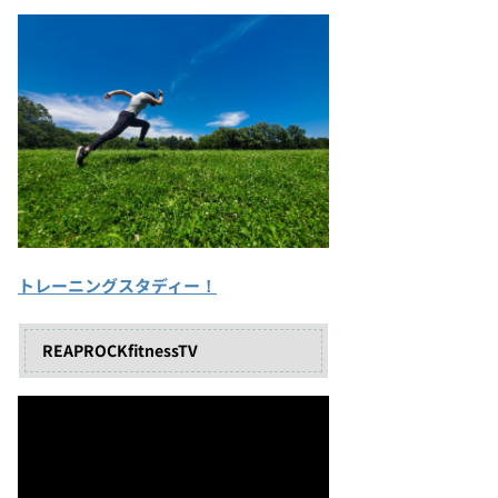
トレーニングスタディー！
REAPROCKfitnessTV
動
画
プ
レ