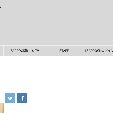
s
LEAPROCKfitnessTV
STAFF
LEAPROCKログ