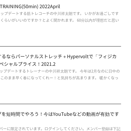
RAINING(50min) 2022April
アップデートする筋トレコーチの中川祥太朗です。 いかがお過ごしです
のくらいがいいのですか？とよく聞かれます。 60分以内が理想だと思い
ならパーソナルストレッチ＋Hypervoltで「フィジカ
スペシャルプライス！2021.2
ップデートするトレーナーの中川祥太朗です。 今年は2月なのに日中の
 このまま早く春になってくれー！と気持ちが高まります。 暖かくなっ
を短時間でやろう！今はYouTubeなどの動画が有効です
バーに限定されています。ログインしてください。メンバー登録は下記