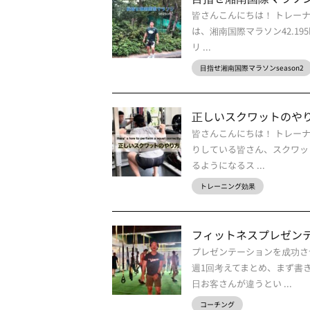
皆さんこんにちは！ トレー
は、湘南国際マラソン42.19
リ ...
目指せ湘南国際マラソンseason2
正しいスクワットのや
皆さんこんにちは！ トレー
りしている皆さん、スクワッ
るようになるス ...
トレーニング効果
フィットネスプレゼン
プレゼンテーションを成功さ
週1回考えてまとめ、まず書
日お客さんが違うとい ...
コーチング