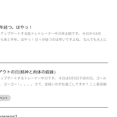
半年経つ。はやっ！
をアップデートする筋トレトレーナー中川祥太朗です。 今日から6月
たらあと半年。はやっ！ 日々が経つのは早いですよね。 なんでも大人に
ルアウトの日(精神と肉体の鍛錬）
アップデートするトレーナー中川です。 今日は5月5日子供の日。ゴール
。 ゴーゴー！。。。。 さて、皆様いかがお過ごしですか？ ここ新宿御
ベント
eason2