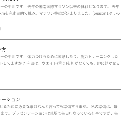
ナーの中川です。 去年の湘南国際マラソン以来の挑戦となります。 去年
5kmを完走目的で挑み。マラソン挑戦が始まりました。(Season1は↓の
り方
ナーの中川です。 体力つけるために運動したり、筋力トレーニングした
トしてますか？ 今回は、ウエイト(重り)を担がなくても、脚に効かせら
テーション
せるために必要な事はなんと言っても準備する事だ。 私の準備は、毎
き出す。プレゼンテーションは現場で毎日行なっている仕事ですが、毎