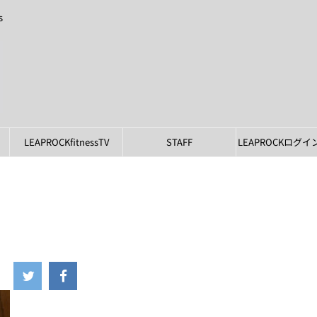
s
LEAPROCKfitnessTV
STAFF
LEAPROCKログ