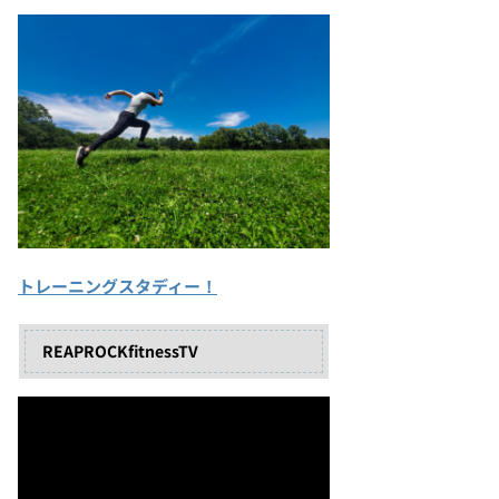
トレーニングスタディー！
REAPROCKfitnessTV
動
画
プ
レ