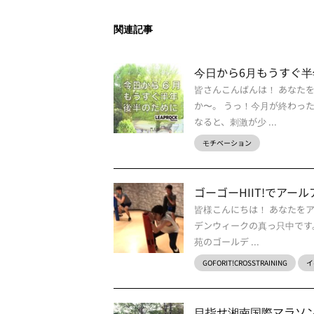
関連記事
今日から6月もうすぐ
皆さんこんばんは！ あなた
か〜。 うっ！今月が終わっ
なると、刺激が少 ...
モチベーション
ゴーゴーHIIT!でアー
皆様こんにちは！ あなたを
デンウィークの真っ只中です
苑のゴールデ ...
GOFORIT!CROSSTRAINING
イ
目指せ湘南国際マラソンs