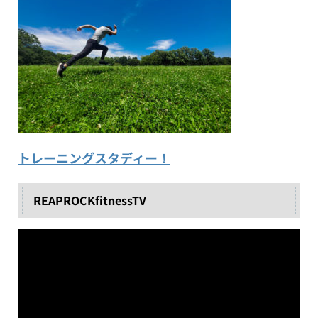
トレーニングスタディー！
REAPROCKfitnessTV
動
画
プ
レ
ー