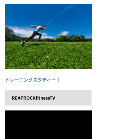
トレーニングスタディー！
REAPROCKfitnessTV
動
画
プ
レ