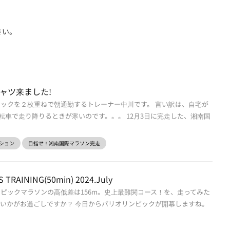
さい。
ャツ来ました!
テックを２枚重ねで朝通勤するトレーナー中川です。 言い訳は、自宅が
転車で走り降りるときが寒いのです。。。 12月3日に完走した、湘南国
ション
目指せ！湘南国際マラソン完走
TRAINING(50min) 2024.July
ンピックマラソンの高低差は156m。史上最難関コース！を、走ってみた
 いかがお過ごしですか？ 今日からパリオリンピックが開幕しますね。