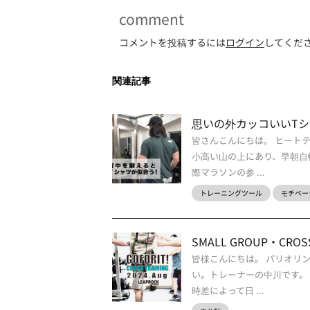
comment
コメントを投稿するには
ログイン
してくだ
関連記事
思いの外カッコいいTシ
皆さんこんにちは。 ヒート
小高い山の上にあり、早朝自
際マラソンの参 ...
トレーニングツール
モチベー
SMALL GROUP・CROSS 
皆様こんにちは。 パリオリ
い。トレーナーの中川です。
時差によって日 ...