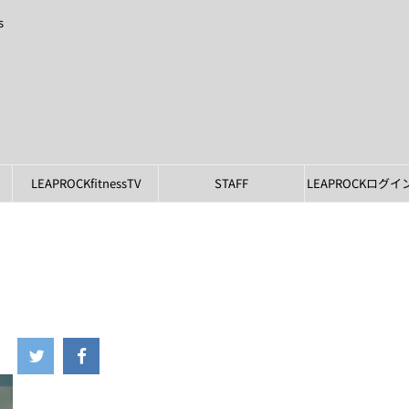
s
LEAPROCKfitnessTV
STAFF
LEAPROCKログ