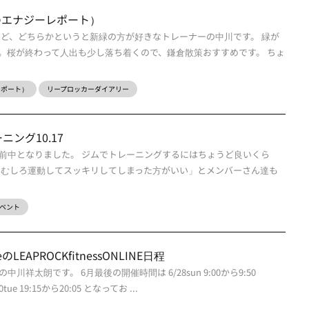
今週のエナジーレポート）
けど、どちらかというと新緑の方が好きなトレーナーの中川です。 緑が
。桜が終わって人出も少し落ち着くので、鎌倉散策おすすめです。 ちょ
ーレポート）
リープロッカーダイアリー
ング10.17
前中となりました。 ジムでトレーニングするにはちょうど良いくら
「むしろ運動してスッキリしてしまった方がいい」とメンバーさん達も
ベント
ueのLEAPROCKfitnessONLINE日程
祥太朗です。 6月最後の開催時間は 6/28sun 9:00から9:50
30tue 19:15から20:05 となってお ...