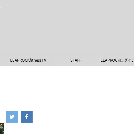
s
LEAPROCKfitnessTV
STAFF
LEAPROCKログ