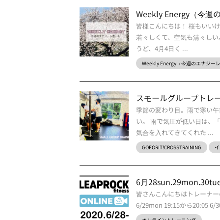
Weekly Energy（
皆様こんにちは！ 桜もいい
若々しくて、空気も清々しい
うど、4月4日く ...
Weekly Energy（今週のエナジ
スモールグループトレーニ
季節の変わり目。雨で寒い午
い。 雨で気圧が低い日は、
気合を入れてきてくれた ...
GOFORIT!CROSSTRAINING
イ
6月28sun.29mon.30t
皆さんこんにちはトレーナーの中川
6/29mon 19:15から20:05 6/
オンライントレーニング