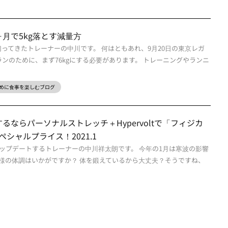
月で5kg落とす減量方
g切ってきたトレーナーの中川です。 何はともあれ、9月20日の東京レガ
ランのために、まず76kgにする必要があります。 トレーニングやランニ
めに食事を楽しむブログ
ならパーソナルストレッチ＋Hypervoltで「フィジカ
スペシャルプライス！2021.1
ップデートするトレーナーの中川祥太朗です。 今年の1月は寒波の影響
様の体調はいかがですか？ 体を鍛えているから大丈夫？そうですね、