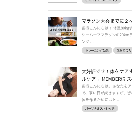
マラソン大会までに２ヶ
皆様こんにちは！ 体重80k
シーハーフマラソンの20km
ング ...
トレーニング効果
体作りのた
大好評です！体をケアする
ルケア 」MEMBER様 
皆様こんにちは。あなたをア
で、寒い日が続きますが、皆
体を作るためにはト ...
パーソナルストレッチ