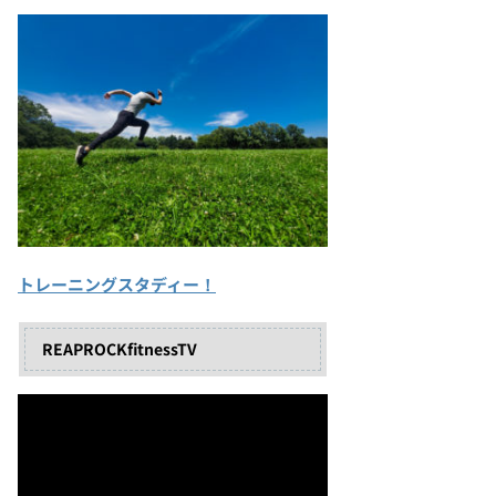
トレーニングスタディー！
REAPROCKfitnessTV
動
画
プ
レ