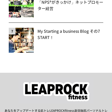
「NPS®️がきっかけ」ネットプロモー
ター経営
My Starting a business Blog その7
7
START！
あなたをアップデートする筋トレLEAPROCKfitness新宿御苑パーソナルトレ