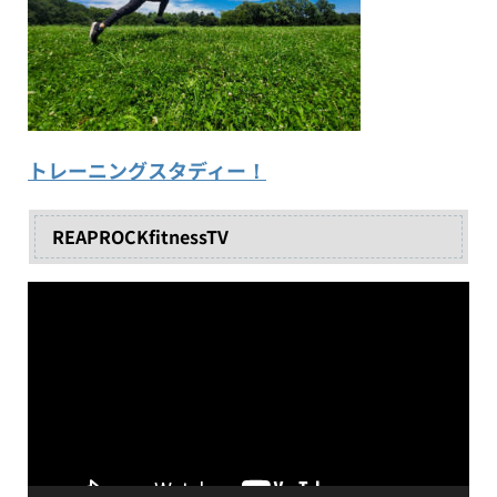
トレーニングスタディー！
REAPROCKfitnessTV
動
画
プ
レ
ー
ヤ
ー