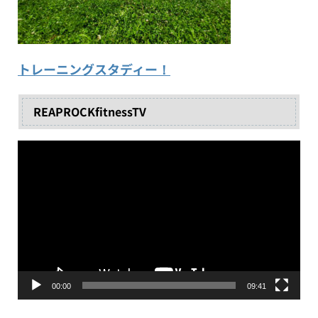
トレーニングスタディー！
REAPROCKfitnessTV
動
画
プ
レ
ー
ヤ
ー
00:00
09:41