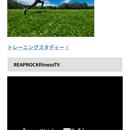
トレーニングスタディー！
REAPROCKfitnessTV
動
画
プ
レ
ー
ヤ
ー