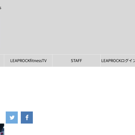
s
LEAPROCKfitnessTV
STAFF
LEAPROCKログ