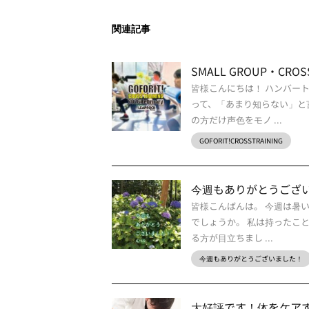
関連記事
SMALL GROUP・CROSS 
皆様こんにちは！ ハンバー
って、「あまり知らない」と
の方だけ声色をモノ ...
GOFORIT!CROSSTRAINING
今週もありがとうございま
皆様こんばんは。 今週は暑
でしょうか。 私は持ったこ
る方が目立ちまし ...
今週もありがとうございました！
大好評です！体をケアする