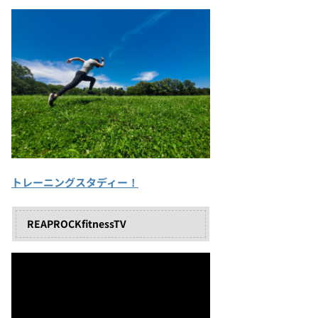
トレーニングスタディー！
REAPROCKfitnessTV
動
画
プ
レ