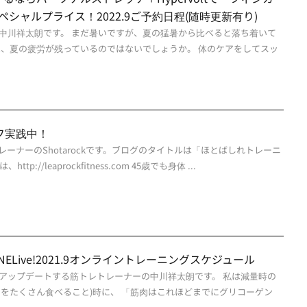
スペシャルプライス！2022.9ご予約日程(随時更新有り)
中川祥太朗です。 まだ暑いですが、夏の猛暑から比べると落ち着いて
は、夏の疲労が残っているのではないでしょうか。 体のケアをしてスッ
フ実践中！
ーナーのShotarockです。ブログのタイトルは「ほとばしれトレーニ
p://leaprockfitness.com 45歳でも身体 ...
ONLINELive!2021.9オンライントレーニングスケジュール
アップデートする筋トレトレーナーの中川祥太朗です。 私は減量時の
物をたくさん食べること)時に、 「筋肉はこれほどまでにグリコーゲン