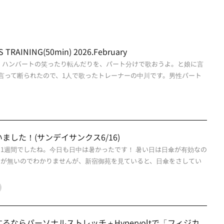
TRAINING(50min) 2026.February
ト ハンバートの笑ったり転んだりを、パート分けで歌おうよ。と娘に言
言って断られたので、1人で歌ったトレーナーの中川です。男性パート
した！(サンデイサンクス6/16)
い1週間でしたね。今日も日中は暑かったです！ 暑い日は日傘が有効なの
とが無いのでわかりませんが、新宿御苑を見ていると、日傘をさしてい
ならパーソナルストレッチ＋Hypervoltで「フィジカ