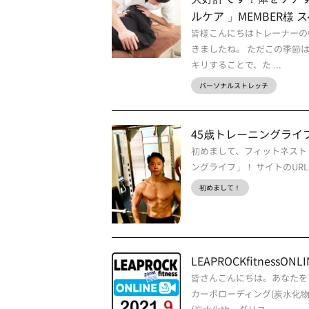
ルケア 」MEMBER様 
皆様こんにちはトレーナーの
きましたね。 ただこの季節
キリすることで、た ...
パーソナルストレッチ
45歳トレーニングライ
初めまして、フィットネストレ
ングライフ」！ サイトのURLは、htt
初めまして！
LEAPROCKfitness
皆さんこんにちは。あなたを
カーボローディング(炭水化