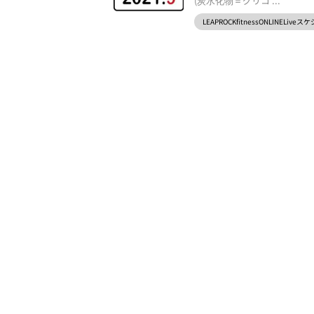
(炭水化物＝グリコ ...
LEAPROCKfitnessONLINELive