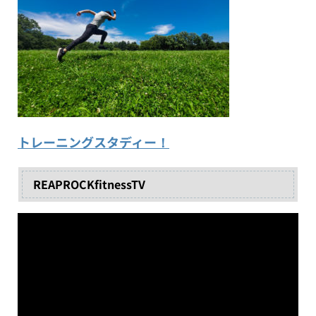
トレーニングスタディー！
REAPROCKfitnessTV
動
画
プ
レ
ー
ヤ