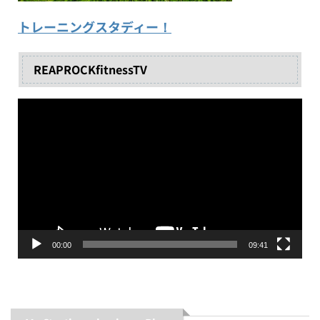
トレーニングスタディー！
REAPROCKfitnessTV
動
画
プ
レ
ー
ヤ
ー
00:00
09:41