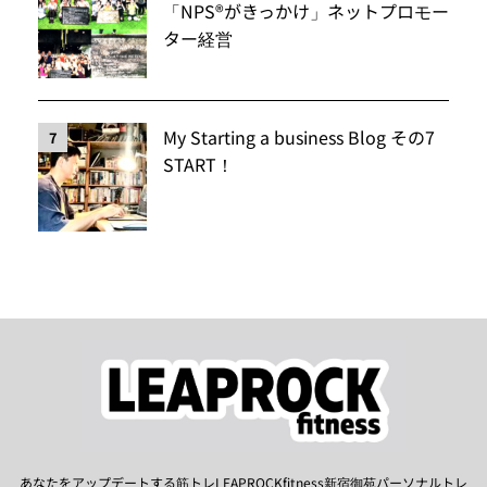
「NPS®️がきっかけ」ネットプロモー
ター経営
My Starting a business Blog その7
7
START！
あなたをアップデートする筋トレLEAPROCKfitness新宿御苑パーソナルトレ