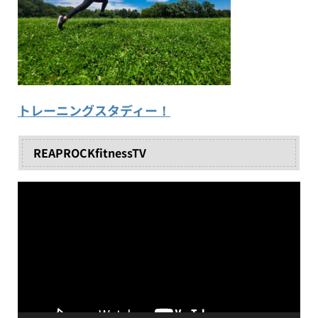
トレーニングスタディー！
REAPROCKfitnessTV
動
画
プ
レ
ー
ヤ
ー