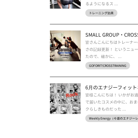
るようになるス ...
トレーニング効果
SMALL GROUP・CROSS 
皆さんこんにちはトレーナー
さの記録更新！ というニュ
たので、確かに、 ...
GOFORIT!CROSSTRAINING
6月のエナジーフィットネス
皆様こんにちは！ いかがお
で届いたコスメの中に、おま
クらしきものだった ...
Weekly Energy（今週のエナジ