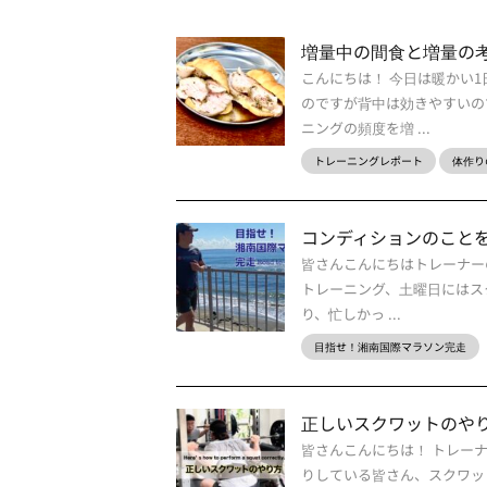
増量中の間食と増量の
こんにちは！ 今日は暖かい
のですが背中は効きやすいの
ニングの頻度を増 ...
トレーニングレポート
体作り
コンディションのことを考える
皆さんこんにちはトレーナーの
トレーニング、土曜日にはス
り、忙しかっ ...
目指せ！湘南国際マラソン完走
正しいスクワットのや
皆さんこんにちは！ トレー
りしている皆さん、スクワッ