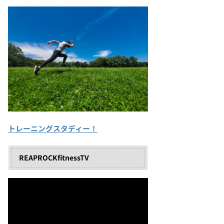
トレーニングスタディー！
REAPROCKfitnessTV
動
画
プ
レ