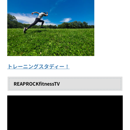
トレーニングスタディー！
REAPROCKfitnessTV
動
画
プ
レ
ー