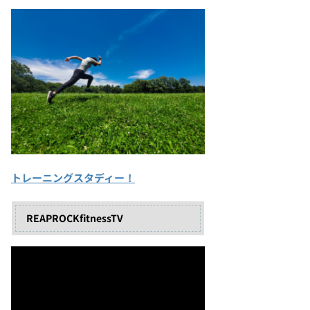
トレーニングスタディー！
REAPROCKfitnessTV
動
画
プ
レ