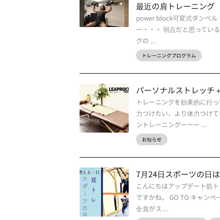
最近の肩トレーニング
power block可変式ダン
ー・・・ 弱点だと思ってい
グの ...
トレーニングプログラム
パーソナルストレッチ＋Hy
トレーニングを効果的に行っ
力つけたい、より体力つけて
ントレーニングーーー ...
お知らせ
7月24日スポーツの日
こんにちはアップデート筋ト
ですかね。 GO TO キャ
全員がス ...