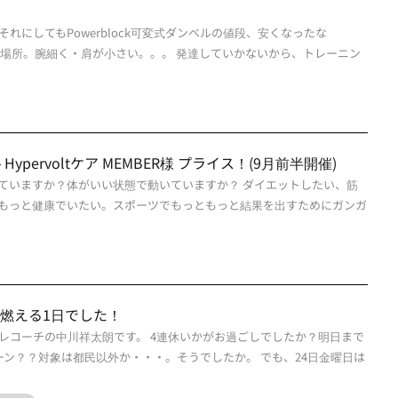
ベル それにしてもPowerblock可変式ダンベルの値段、安くなったな
る場所。腕細く・肩が小さい。。。 発達していかないから、トレーニン
pervoltケア MEMBER様 プライス！(9月前半開催)
ていますか？体がいい状態で動いていますか？ ダイエットしたい、筋
もっと健康でいたい。スポーツでもっともっと結果を出すためにガンガ
は燃える1日でした！
レコーチの中川祥太朗です。 4連休いかがお過ごしでしたか？明日まで
ンペーン？？対象は都民以外か・・・。そうでしたか。 でも、24日金曜日は