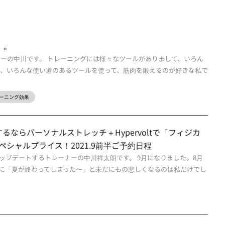
。。
ナーの中川です。 トレーニングには様々なツールがありまして、いろん
な、いろんな使い道のあるツールを使って、筋肉を鍛えるのが好きな私で
ーニング効果
ならパーソナルストレッチ＋Hypervoltで「フィジカ
スペシャルプライス！2021.9前半ご予約日程
ップデートするトレーナーの中川祥太朗です。 9月になりました。8月
に「夏が終わってしまった〜」と未だにもの悲しくなるのは私だけでし