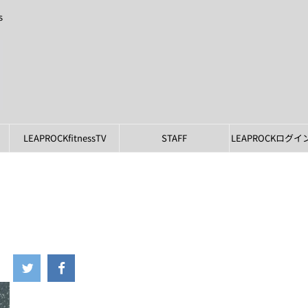
s
LEAPROCKfitnessTV
STAFF
LEAPROCKログ