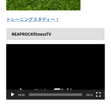
トレーニングスタディー！
REAPROCKfitnessTV
動
画
プ
レ
ー
ヤ
ー
00:00
09:41