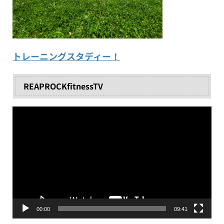
トレーニングスタディー！
REAPROCKfitnessTV
動
画
プ
レ
ー
ヤ
ー
00:00
09:41