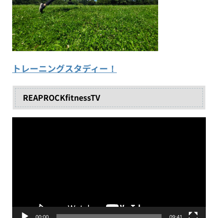
トレーニングスタディー！
REAPROCKfitnessTV
動
画
プ
レ
ー
ヤ
ー
00:00
09:41