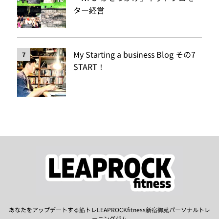
ター経営
My Starting a business Blog その7
7
START！
あなたをアップデートする筋トレLEAPROCKfitness新宿御苑パーソナルトレ
ーニングジム