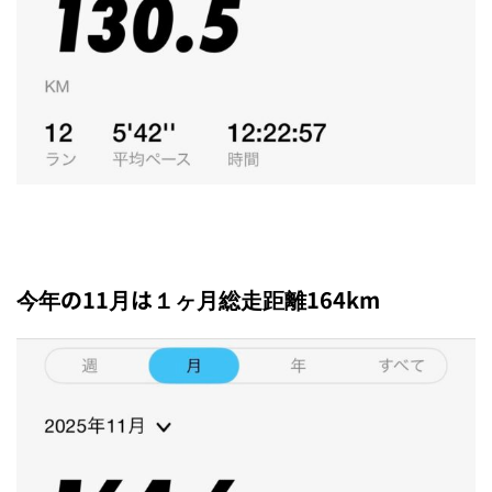
今年の11月は１ヶ月総走距離164km