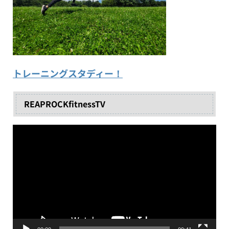
トレーニングスタディー！
REAPROCKfitnessTV
動
画
プ
レ
ー
ヤ
ー