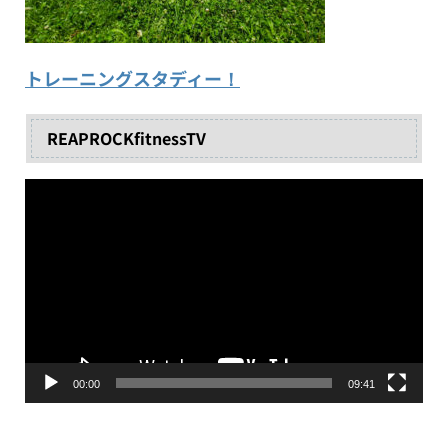
トレーニングスタディー！
REAPROCKfitnessTV
動
画
プ
レ
ー
ヤ
ー
00:00
09:41