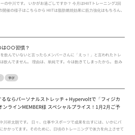
ーの中川です。 いかがお過ごしですか？ 今月はHIITトレーニング2回
の開催の様子はこちらから HIITは脂肪燃焼効果に筋力強化はもちろん、
のは○○習慣？
ンを飲んでいないと言ったらメンバーさんに「えっ！」と言われたトレ
今は飲んでません。 理由は、単純です。今は飽きてしまったから。 飲み
グ
学び
ならパーソナルストレッチ＋Hypervoltで「フィジカ
ンラインMEMBER様 スペシャルプライス！1月2月ご予
中川祥太朗です。 日々、仕事やスポーツで成果を出すには、いかにパ
にかかってます。そのために、日頃のトレーニングで体力を向上させて