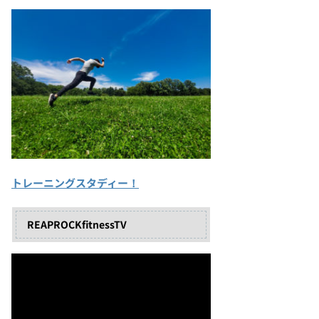
トレーニングスタディー！
REAPROCKfitnessTV
動
画
プ
レ