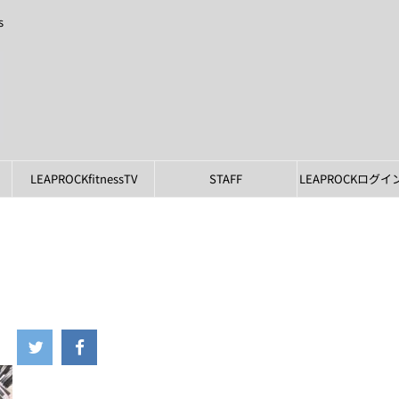
s
LEAPROCKfitnessTV
STAFF
LEAPROCKログ