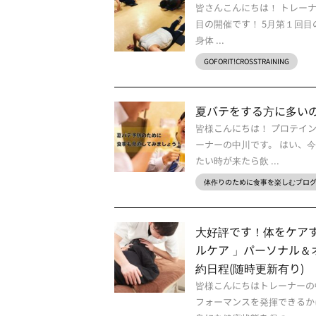
皆さんこんにちは！ トレーナ
目の開催です！ 5月第１回目
身体 ...
GOFORIT!CROSSTRAINING
夏バテをする方に多い
皆様こんにちは！ プロテイ
ーナーの中川です。 はい、
たい時が来たら飲 ...
体作りのために食事を楽しむブロ
大好評です！体をケアする
ルケア 」パーソナル＆オ
約日程(随時更新有り)
皆様こんにちはトレーナーの
フォーマンスを発揮できるか