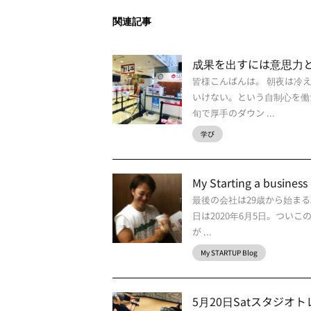
関連記事
成果を出すには意思力
皆様こんばんは。 朝夜は冷
いけない。という自制心を働
旬で厚手のダウン ...
学び
My Starting a busi
最後の会社は29歳から始まる
日は2020年6月5日。つい
が ...
My STARTUP Blog
5月20日Satスタジオト