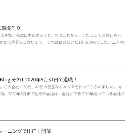
と環境作り
えますね。私は日中に備えてと、冬はこれから、まだここで厚着しちゃ
かせて薄着でございます。 それは仙台にいた1年目の時でした。11月初
ness Blog その1 2020年5月31日で退職！
。この会社に30代、40代の貴重なキャリアを作ってもらいました。 今
この前、2020年5月まで勤めた会社は、会社ができて10年続いている会社だ
レーニングでHIIT！開催