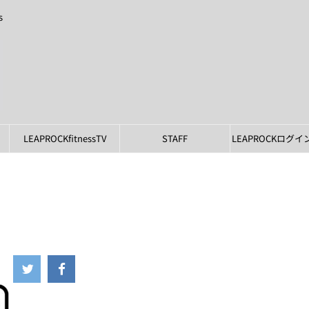
s
LEAPROCKfitnessTV
STAFF
LEAPROCKログ