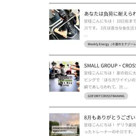
あなたは負荷に耐えら
皆様こんにちは！ 10日前ま
川です。 3月は適当な食生活
...
Weekly Energy（今週のエナジ
SMALL GROUP・CROSS 
皆様こんにちは！ 家の前に
ビングで「ほらカワイイいの
瞬であしらわれて、渋 ...
GOFORIT!CROSSTRAINING
8月もありがとうござ
皆様こんにちは！ ゲリラ豪
ったトレーナーの中川です。