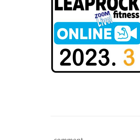
-
comment