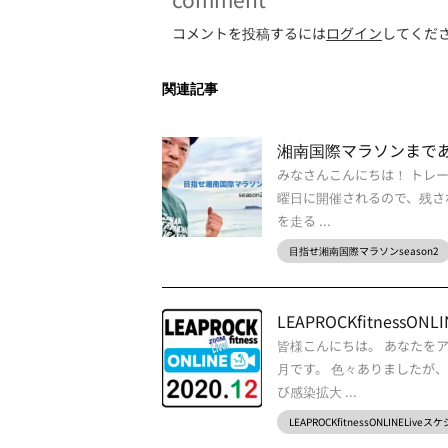
コメントを投稿するには
ログイン
してくだ
関連記事
湘南国際マラソンまであ
みなさんこんにちは！ トレー
曜日に開催されるので、残され
を走る ...
目指せ湘南国際マラソンseason2
LEAPROCKfitnessON
皆様こんにちは。 あなたをア
月です。 色々ありましたが
び感染拡大 ...
LEAPROCKfitnessONLINELive