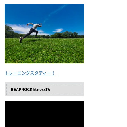
トレーニングスタディー！
REAPROCKfitnessTV
動
画
プ
レ