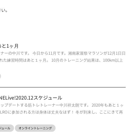
さい。
と1ヶ月
ナーの中川です。 今日から11月です。湘南家屋祭マラソンが12月1日日
た練習時間はあと１ヶ月。 10月のトレーニング結果は、100km以上
LINELive!2020.12スケジュール
ップデートする筋トレトレーナー中川祥太朗です。 2020年もあと１ヶ
、LROに参加される方は身体は丈夫なはず！ 冬が到来し、ここにきて再
スケジュール
オンライントレーニング