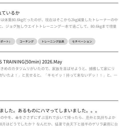
れているか
では体重80.6kgだったのが、現在はそこから2kg減量したトレーナーの中
と、ジョグ無しウエイトトレーニング一本で過ごして、80.6kgまで増量
ーレポート）
コーチング
トレーニング効果
モチベーション
TRAINING(50min) 2026.May
大きめのカタツムリがいたので、家族を喜ばせようと、捕獲して家にリ
がいたよ！」と見せると、「キモイッ！持って来ないデッ！！」と、一
いました。あるものにハマってしまいました。。。
雨の中を、傘をささずにずぶ濡れで歩いて帰ったら、意外と気持ちよか
 8月はどうでしたか？ なんだか、猛暑で炎天下と後半のゲリラ豪雨に台