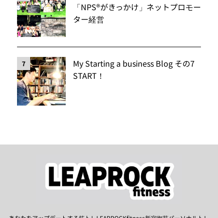
「NPS®️がきっかけ」ネットプロモー
ター経営
My Starting a business Blog その7
7
START！
あなたをアップデートする筋トレLEAPROCKfitness新宿御苑パーソナルトレ