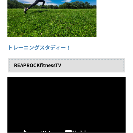
トレーニングスタディー！
REAPROCKfitnessTV
動
画
プ
レ
ー
ヤ
ー