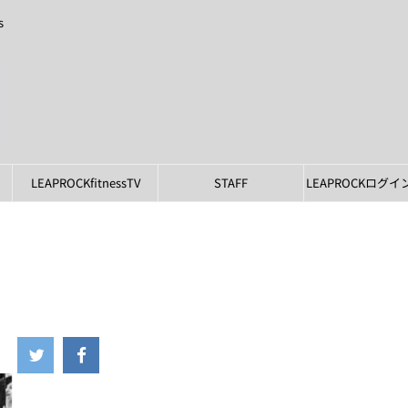
s
LEAPROCKfitnessTV
STAFF
LEAPROCKログ