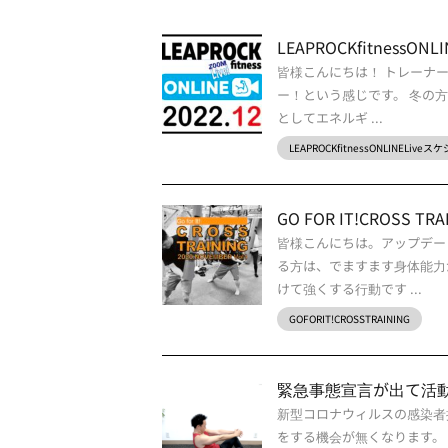
LEAPROCKfitnes
皆様こんにちは！ トレーナー
ー！という感じです。 冬の
としてエネルギ ...
LEAPROCKfitnessONLINELive
GO FOR IT!CROSS TR
皆様こんにちは。アップデー
る方は、でますます身体能力
けて強くする行動です ...
GOFORIT!CROSSTRAINING
緊急事態宣言が出て活
新型コロナウィルスの感染者
をする機会が無くなります。