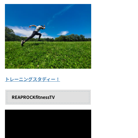
トレーニングスタディー！
REAPROCKfitnessTV
動
画
プ
レ