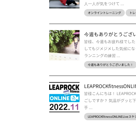
人一人が気をつけて ...
オンライントレーニング
トレ
今週もありがとうござ
皆様、今週もお疲れ様でした
してもジメジメした気候にな
ランニングの練習 ...
今週もありがとうございました！
LEAPROCKfitnes
皆様こんにちは！ LEAPRO
ごしですか？ 気温がグッと
手 ...
LEAPROCKfitnessONLINELive