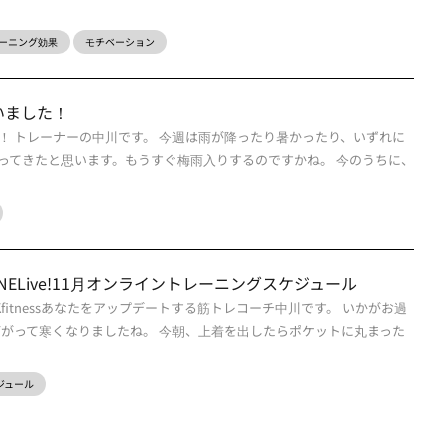
ーニング効果
モチベーション
いました！
！ トレーナーの中川です。 今週は雨が降ったり暑かったり、いずれに
ってきたと思います。もうすぐ梅雨入りするのですかね。 今のうちに、
sONLINELive!11月オンライントレーニングスケジュール
CKfitnessあなたをアップデートする筋トレコーチ中川です。 いかがお過
下がって寒くなりましたね。 今朝、上着を出したらポケットに丸まった
スケジュール