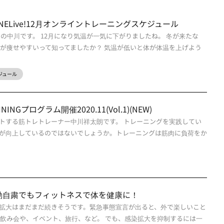
sONLINELive!12月オンライントレーニングスケジュール
の中川です。 12月になり気温が一気に下がりましたね。 冬が来たな
方が痩せやすいって知ってましたか？ 気温が低いと体が体温を上げよう
スケジュール
AININGプログラム開催2020.11(Vol.1)(NEW)
トする筋トレトレーナー中川祥太朗です。 トレーニングを実践してい
が向上しているのではないでしょうか。トレーニングは筋肉に負荷をか
動自粛でもフィットネスで体を健康に！
拡大はまだまだ続きそうです。緊急事態宣言が出ると、外で楽しいこと
 飲み会や、イベント、旅行、など。 でも、感染拡大を抑制するには一