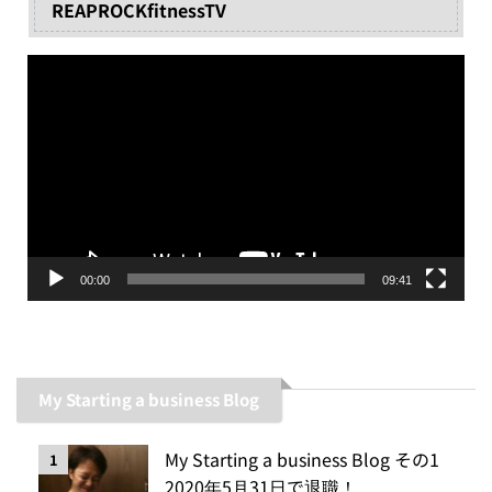
REAPROCKfitnessTV
動
画
プ
レ
ー
ヤ
ー
00:00
09:41
My Starting a business Blog
My Starting a business Blog その1
1
2020年5月31日で退職！