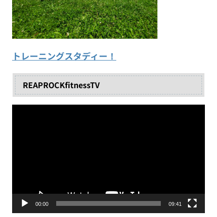
トレーニングスタディー！
REAPROCKfitnessTV
動
画
プ
レ
ー
ヤ
ー
00:00
09:41