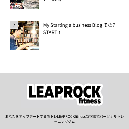
My Starting a business Blog その7
7
START！
あなたをアップデートする筋トレLEAPROCKfitness新宿御苑パーソナルトレ
ーニングジム