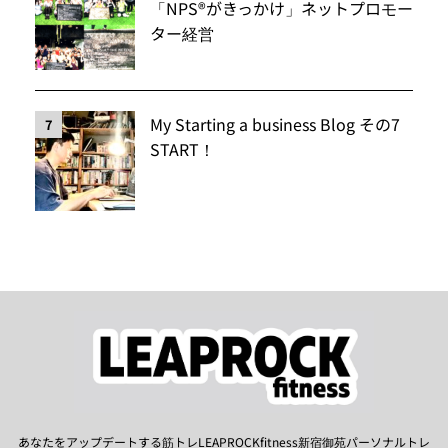
「NPS®️がきっかけ」ネットプロモー
ター経営
My Starting a business Blog その7
7
START！
あなたをアップデートする筋トレLEAPROCKfitness新宿御苑パーソナルトレ