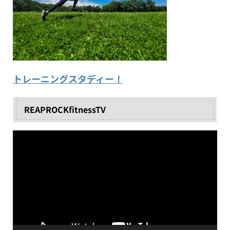
トレーニングスタディー！
REAPROCKfitnessTV
動
画
プ
レ
ー
ヤ
ー